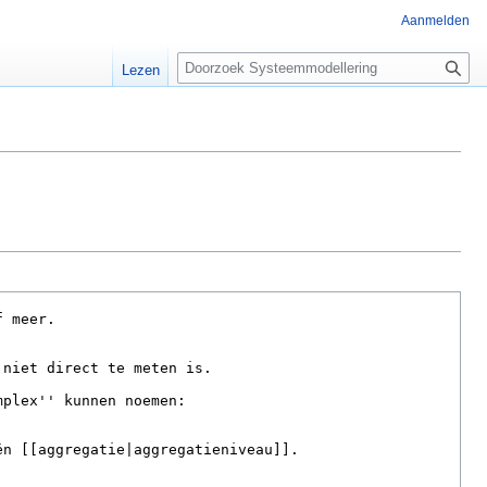
Aanmelden
Z
Lezen
o
e
k
e
n