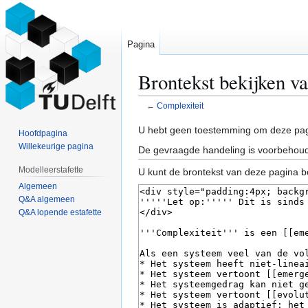
Pagina
Brontekst bekijken v
←
Complexiteit
Naar
Naar
U hebt geen toestemming om deze pag
Hoofdpagina
navigatie
zoeken
Willekeurige pagina
De gevraagde handeling is voorbehoud
springen
springen
Modelleerstafette
U kunt de brontekst van deze pagina b
Algemeen
Q&A algemeen
Q&A lopende estafette