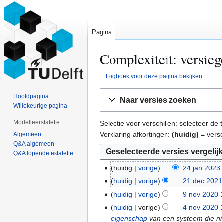
Pagina
Complexiteit: versieg
Logboek voor deze pagina bekijken
Naar
Naar
Hoofdpagina
Naar versies zoeken
navigatie
zoeken
Willekeurige pagina
springen
springen
Modelleerstafette
Selectie voor verschillen: selecteer d
Verklaring afkortingen:
(huidig)
= versc
Algemeen
Q&A algemeen
Q&A lopende estafette
huidig
vorige
24 jan 2023
2
G
4
huidig
vorige
21 dec 2021
2
e
j
G
1
huidig
vorige
9 nov 2020 
9
e
a
e
d
G
n
huidig
vorige
4 nov 2020 
4
n
n
e
e
e
o
eigenschap
van een systeem die nie
n
b