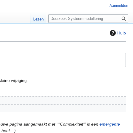
Aanmelden
Z
Lezen
o
e
Hulp
k
e
n
leine wijziging.
euwe pagina aangemaakt met ''''Complexiteit''' is een
emergente
heef...'