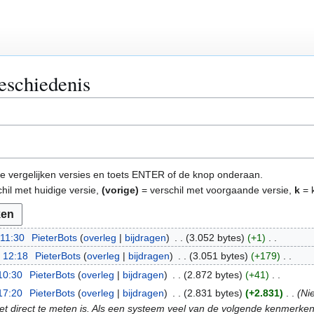
eschiedenis
e te vergelijken versies en toets ENTER of de knop onderaan.
hil met huidige versie,
(vorige)
= verschil met voorgaande versie,
k
= k
 11:30
PieterBots
overleg
bijdragen
3.052 bytes
+1
 12:18
PieterBots
overleg
bijdragen
3.051 bytes
+179
10:30
PieterBots
overleg
bijdragen
2.872 bytes
+41
17:20
PieterBots
overleg
bijdragen
2.831 bytes
+2.831
Ni
t direct te meten is. Als een systeem veel van de volgende kenmerken 