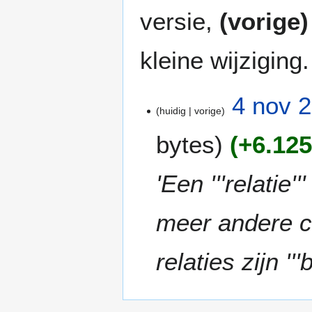
versie,
(vorige)
kleine wijziging.
4
4 nov 
huidig
vorige
n
o
bytes
+6.12
v
2
0
'Een '''relatie
2
0
meer andere 
relaties zijn ''