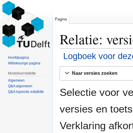
Pagina
Relatie: vers
Logboek voor deze
Hoofdpagina
Willekeurige pagina
Naar
Naar
Naar versies zoeken
Modelleerstafette
navigatie
zoeken
Algemeen
springen
springen
Q&A algemeen
Selectie voor ve
Q&A lopende estafette
versies en toe
Verklaring afko