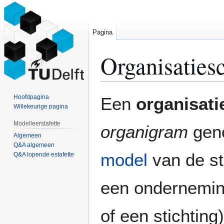
Pagina
Organisatie
Naar
Naar
Hoofdpagina
Een
organisat
navigatie
zoeken
Willekeurige pagina
springen
springen
Modelleerstafette
organigram
gen
Algemeen
Q&A algemeen
model
van de st
Q&A lopende estafette
een onderneming
of een stichting