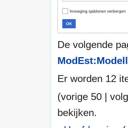
Invoeging sjablonen verbergen
OK
De volgende pag
ModEst:Modell
Er worden 12 it
(
vorige 50
|
vol
bekijken.