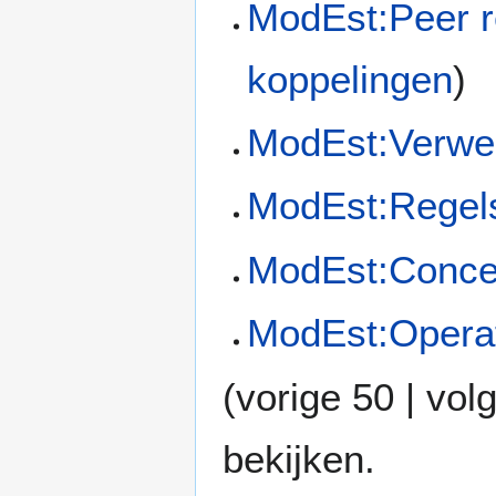
ModEst:Peer re
koppelingen
)
ModEst:Verwe
ModEst:Regel
ModEst:Conce
ModEst:Operat
(
vorige 50
|
vol
bekijken.