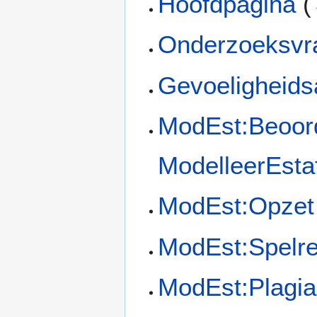
Hoofdpagina
(
Onderzoeksvr
Gevoeligheids
ModEst:Beoord
ModelleerEsta
ModEst:Opzet
ModEst:Spelre
ModEst:Plagia