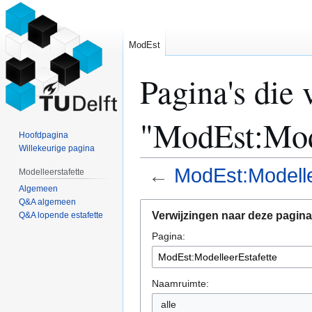
ModEst
Pagina's die 
"ModEst:Mode
Hoofdpagina
Willekeurige pagina
←
ModEst:Modelle
Modelleerstafette
Algemeen
Q&A algemeen
Naar
Naar
Verwijzingen naar deze pagina
Q&A lopende estafette
navigatie
zoeken
Pagina:
springen
springen
Naamruimte:
alle